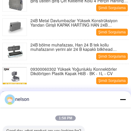
giriş üstten giriş Çift Kilitleme Kolu 4 Perçin Harting
Muhafazasıyla Eşleşir
Şimdi Sorgulama
24B Metal Davlumbazlar Yüksek Konstrüksiyon
Yandan Girişli KAPAK HARTING HAN 24B
MUHAFAZA İLE MAÇ
Şimdi Sorgulama
24B bölme muhafazası, Han 24 B tek kollu
muhafazanın yerini alır 24 B kapaklı bilkhead
muhafazası
Şimdi Sorgulama
09300060302 Yüksek Yoğunluklu Konnektörler
Dikdörtgen Plastik Kapak H6B - BK - 1L - CV
Şimdi Sorgulama
H6B - BK - 1L Ağır Hizmet Tipi Dc Konnektörler, 6
Pimli Dikdörtgen Konnektör 09300060301
nelson
Şimdi Sorgulama
H6B - TE - 2B - PG16 Üst Girişli Endüstriyel Ağır
1:58 PM
Hizmet Elektrik Konnektörü
Şimdi Sorgulama
Good day, what product are you looking for?