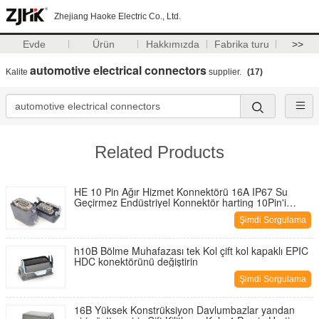
Zhejiang Haoke Electric Co., Ltd.
Evde
Ürün
Hakkımızda
Fabrika turu
>>
automotive electrical connectors
Kalite
supplier.
(17)
Related Products
HE 10 Pin Ağır Hizmet Konnektörü 16A IP67 Su
Geçirmez Endüstriyel Konnektör harting 10Pin'i
değiştirin
Şimdi Sorgulama
h10B Bölme Muhafazası tek Kol çift kol kapaklı EPIC
HDC konektörünü değiştirin
Şimdi Sorgulama
16B Yüksek Konstrüksiyon Davlumbazlar yandan