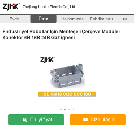
Zhejiang Haoke Electric Co., Ltd.
Evde
Ürün
Hakkımızda
Fabrika turu
>>
Endüstriyel Robotlar İçin Menteşeli Çerçeve Modüler
Konektör 6B 16B 24B Gaz iğnesi
En iyi fiyat
Bize ulaşın