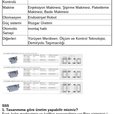
Kontrolü
Makine
Enjeksiyon Makinesi, Şişirme Makinesi, Paketleme
Makinesi, Baskı Makinesi
Otomasyon
Endüstriyel Robot
Güç sistemi
Rüzgar Üretimi
Otomotiv
montaj hattı
Sanayi
Diğerleri
Yürüyen Merdiven, Ölçüm ve Kontrol Teknolojisi,
Demiryolu Taşımacılığı
SSS
1. Tasarımıma göre üretim yapabilir misiniz?
Evet, kalıp merkezimiz ve kalifiye personelimiz var.Bize çiziminizi /