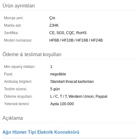
Ürün ayrıntıları
Menşe yeri:
Çin
Marka adı:
ZJHK
Sertifika:
CE, SGS, CQC, RoHS
Model numarası:
HF6B / HF10B / HF16B / HF24B
Ödeme & teslimat koşulları
Min sipariş miktarı:
1
Fiyat:
negotible
Ambalaj bilgileri:
Standart ihracat kartonları
Teslim süresi:
5 gün
Ödeme koşulları:
L / C, T / T, Western Union, Paypal
Yetenek temini:
Ayda 100.000
Açıklama
Ağır Hizmet Tipi Elektrik Konnektörü