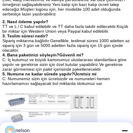
örneğinizi sağlayabilirsiniz.
Yeni kalıp için bazı kalıp ücreti talep
edeceğiz.Müşteri logosu için, her modelde 100 adet olduğunda
serbestçe lazer yazdırabiliriz
2. Nasıl ödeme yapılır?
TT ve L / C kabul edilebilir ve TT daha fazla takdir edilecektir.Küçük
bir miktar için Western Union veya Paypal kabul edilebilir.
3. Teslim süresi nedir?
Sipariş miktarına bağlıdır.Genellikle, teslimat süresi 1000 adetten az
sipariş için 3 gün ve 5000 adetten fazla sipariş için 15 gün içinde
olacaktır.
4. Bana paketinizi söyleyin?Güvenli mi?
C: İç kutumuz ve büyük kartonumuz uluslararası standartlara göre
yapılır ve gerekirse sizin için özel kutular yapabiliriz.Ve gerekirse
zarar görmemesi için palet içerisinde paketlenecektir.
5. Numune ne kadar sürede yapılır?Ücretsiz mi
C: Numunemiz sizin için ücretsizdir ve numuneleri hemen
hazırlamamızı sağlayacak bol miktarda stokumuz var.
nelson