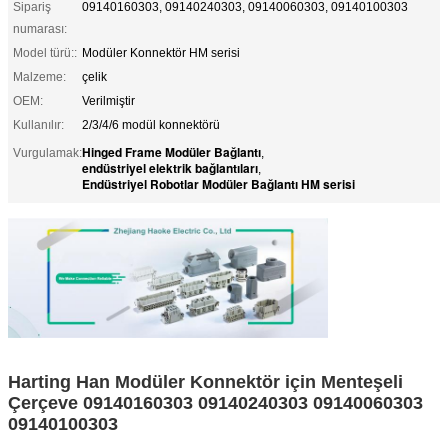
Sipariş
09140160303, 09140240303, 09140060303, 09140100303
numarası:
Model türü::
Modüler Konnektör HM serisi
Malzeme:
çelik
OEM:
Verilmiştir
Kullanılır:
2/3/4/6 modül konnektörü
Hinged Frame Modüler Bağlantı
Vurgulamak:
,
endüstriyel elektrik bağlantıları
,
Endüstriyel Robotlar Modüler Bağlantı HM serisi
Harting Han Modüler Konnektör için Menteşeli
Çerçeve 09140160303 09140240303 09140060303
09140100303