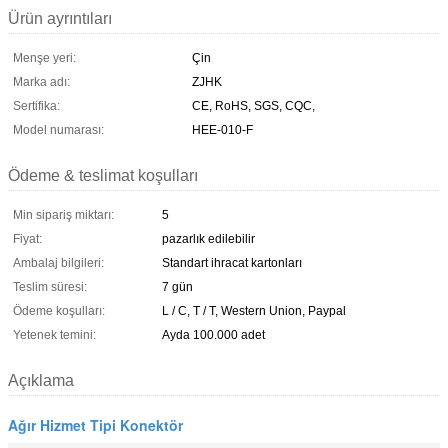
Ürün ayrıntıları
Menşe yeri:
Çin
Marka adı:
ZJHK
Sertifika:
CE, RoHS, SGS, CQC,
Model numarası:
HEE-010-F
Ödeme & teslimat koşulları
Min sipariş miktarı:
5
Fiyat:
pazarlık edilebilir
Ambalaj bilgileri:
Standart ihracat kartonları
Teslim süresi:
7 gün
Ödeme koşulları:
L / C, T / T, Western Union, Paypal
Yetenek temini:
Ayda 100.000 adet
Açıklama
Ağır Hizmet Tipi Konektör