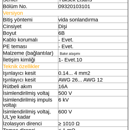
Bölüm No.
09320103101
Versiyon
Bitiş yöntemi
vida sonlandırma
Cinsiyet
Dişi
Boyut
6B
Kablo korumalı
- Evet.
PE teması
- Evet.
Malzeme (bağlantılar)
Bakır alaşımı
İletişim kimliği
1- Evet.10
Teknik özellikler
Işınlayıcı kesit
0.14... 4 mm2
Işınlayıcı kesit
AWG 26... AWG 12
Rütbeli akım
16A
İsimlendirilmiş voltaj
500 V
İsimlendirilmiş impuls
6 kV
voltajı
İsimlendirilmiş voltaj,
600 V
UL'ye kadar
İzolasyon direnci
≥ 1010 Ω