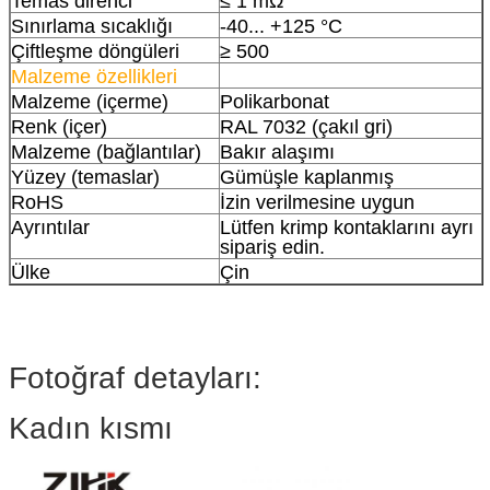
Temas direnci
≤ 1 mΩ
Sınırlama sıcaklığı
-40... +125 °C
Çiftleşme döngüleri
≥ 500
Malzeme özellikleri
Malzeme (içerme)
Polikarbonat
Renk (içer)
RAL 7032 (çakıl gri)
Malzeme (bağlantılar)
Bakır alaşımı
Yüzey (temaslar)
Gümüşle kaplanmış
RoHS
İzin verilmesine uygun
Ayrıntılar
Lütfen krimp kontaklarını ayrı
sipariş edin.
Ülke
Çin
Fotoğraf detayları:
Kadın kısmı