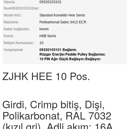
Sipariş
09320103101
Num09320103101ber:
Model türü::
Standart Konektör Hee Serisi
Malzeme:
Polikarbonat Sabic 3412 ECR
Kablo bağlantısı:
kıvrım
Konut:
H6B Serisi
İletişim Numaraları:
10
09320103101 Bağlantı
Vurgulamak:
,
Rüzgar Enerjisi Paddle Pulley Bağlantısı
,
10 PIN Ağır Güçlü Bağlayıcı Bağlayıcı
ZJHK HEE 10 Pos.
Girdi, Crimp bitiş, Dişi,
Polikarbonat, RAL 7032
(kızıl gri), Adli akım: 16A,