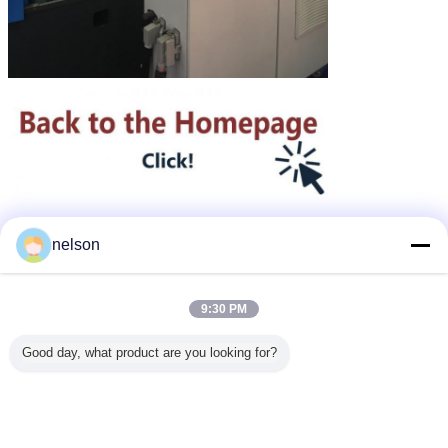
nelson
ağır hizmet tipi güç konektörleri
Etiketler:
,
ağır hizmet tipi 2 pinli konektör
8 pinli dikdörtgen konektör
,
9:30 PM
En İyi Fiyatı Alın
Good day, what product are you looking for?
HEE 010 PIN Rüzgar Gücü Paddle
Pulley Bağlantısı Harting