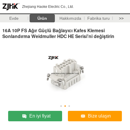
Zhejiang Haoke Electric Co., Ltd.
Evde
Ürün
Hakkımızda
Fabrika turu
>>
16A 10P FS Ağır Güçlü Bağlayıcı Kafes Klemesi
Sonlandırma Weidmuller HDC HE Serisi'ni değiştirin
En iyi fiyat
Bize ulaşın