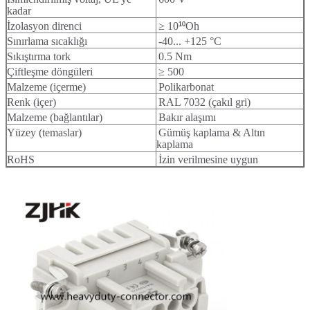
kadar
İzolasyon direnci
≥ 10
Oh
10
Sınırlama sıcaklığı
-40... +125 °C
Sıkıştırma tork
0.5 Nm
Çiftleşme döngüleri
≥ 500
Malzeme (içerme)
Polikarbonat
Renk (içer)
RAL 7032 (çakıl gri)
Malzeme (bağlantılar)
Bakır alaşımı
Yüzey (temaslar)
Gümüş kaplama & Altın
kaplama
RoHS
İzin verilmesine uygun