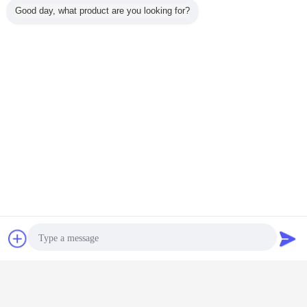
Good day, what product are you looking for?
sohbet
Teklif isteği
ağır hizmet tipi güç konektörleri
Etiketler:
,
ağır hizmet tipi 2 pinli konektör
8 pinli dikdörtgen konektör
,
En İyi Fiyatı Alın