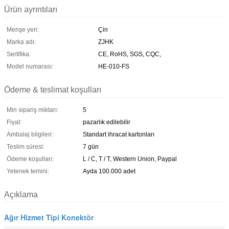
Ürün ayrıntıları
Menşe yeri:
Çin
Marka adı:
ZJHK
Sertifika:
CE, RoHS, SGS, CQC,
Model numarası:
HE-010-FS
Ödeme & teslimat koşulları
Min sipariş miktarı:
5
Fiyat:
pazarlık edilebilir
Ambalaj bilgileri:
Standart ihracat kartonları
Teslim süresi:
7 gün
Ödeme koşulları:
L / C, T / T, Western Union, Paypal
Yetenek temini:
Ayda 100.000 adet
Açıklama
Ağır Hizmet Tipi Konektör