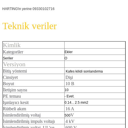
HARTING'in yerine 09330102716
Teknik veriler
Kimlik
Kategoriler
Ekler
Seriler
O
Versiyon
Bitiş yöntemi
Kafes kilidi sonlandırma
Cinsiyet
Dişi
Boyut
10 B
İletişim sayısı
10
PE teması
- Evet.
Işınlayıcı kesit
0.14... 2.5 mm2
Rütbeli akım
16 A
İsimlendirilmiş voltaj
V
500
İsimlendirilmiş impuls voltajı
4 kV
İsimlendirilmiş voltaj, UL'ye
600 V