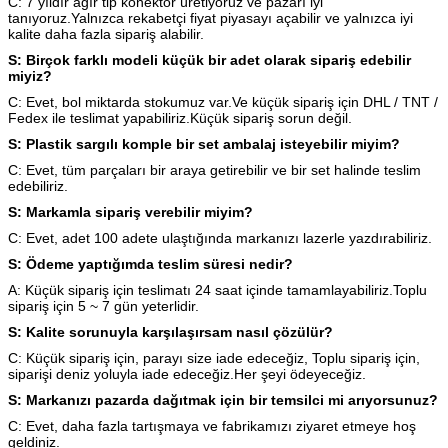
C: 7 yıldır ağır tip konektör üretiyoruz ve pazarı iyi
2 cıvatalı M25 dişli başlık üst girişi
H6B-TEH-2B-
tanıyoruz.Yalnızca rekabetçi fiyat piyasayı açabilir ve yalnızca iyi
19300060446
(yüksek yapı)
M25
kalite daha fazla sipariş alabilir.
2 cıvatalı M32 dişli kaput üst girişi
H6B-TEH-2B-
S: Birçok farklı modeli küçük bir adet olarak sipariş edebilir
19300060447
(yüksek yapı)
M32
miyiz?
2 cıvatalı PG21 dişli başlık üst girişi
H6B-TEH-2B-
C: Evet, bol miktarda stokumuz var.Ve küçük sipariş için DHL / TNT /
09300060442
(yüksek yapı)
PG21
Fedex ile teslimat yapabiliriz.Küçük sipariş sorun değil.
2 cıvatalı PG29 dişli başlık üst girişi
H6B-TEH-2B-
09300060443
S: Plastik sargılı komple bir set ambalaj isteyebilir miyim?
(yüksek yapı)
PG29
C: Evet, tüm parçaları bir araya getirebilir ve bir set halinde teslim
1 metal kol ile monte edilmiş
H6B-BK-1L
09300060301
edebiliriz.
muhafaza bölmesi
plastik KAPAK ile 1 metal kol ile
S: Markamla sipariş verebilir miyim?
H6B-BK-1L-CV
09300060302
monte edilmiş muhafaza bölmesi
C: Evet, adet 100 adete ulaştığında markanızı lazerle yazdırabiliriz.
metal KAPAK ile 1 metal kol ile
H6B-BK-1L-
09300060318
S: Ödeme yaptığımda teslim süresi nedir?
monte edilmiş muhafaza bölmesi
MCV
A: Küçük sipariş için teslimatı 24 saat içinde tamamlayabiliriz.Toplu
sipariş için 5 ~ 7 gün yeterlidir.
S: Kalite sorunuyla karşılaşırsam nasıl çözülür?
C: Küçük sipariş için, parayı size iade edeceğiz, Toplu sipariş için,
siparişi deniz yoluyla iade edeceğiz.Her şeyi ödeyeceğiz.
S: Markanızı pazarda dağıtmak için bir temsilci mi arıyorsunuz?
C: Evet, daha fazla tartışmaya ve fabrikamızı ziyaret etmeye hoş
geldiniz.