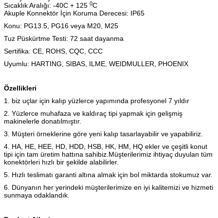
0
Sıcaklık Aralığı: -40C + 125
C
Akuple Konnektör İçin Koruma Derecesi: IP65
Konu: PG13.5, PG16 veya M20, M25
Tuz Püskürtme Testi: 72 saat dayanma
Sertifika: CE, ROHS, CQC, CCC
Uyumlu: HARTING, SIBAS, ILME, WEIDMULLER, PHOENIX
Özellikleri
1. biz uçlar için kalıp yüzlerce yapımında profesyonel 7 yıldır
2. Yüzlerce muhafaza ve kaldıraç tipi yapmak için gelişmiş
makinelerle donatılmıştır.
3. Müşteri örneklerine göre yeni kalıp tasarlayabilir ve yapabiliriz.
4. HA, HE, HEE, HD, HDD, HSB, HK, HM, HQ ekler ve çeşitli konut
tipi için tam üretim hattına sahibiz.Müşterilerimiz ihtiyaç duyulan tüm
konektörleri hızlı bir şekilde alabilirler.
5. Hızlı teslimatı garanti altına almak için bol miktarda stokumuz var.
6. Dünyanın her yerindeki müşterilerimize en iyi kalitemizi ve hizmeti
sunmaya odaklandık.