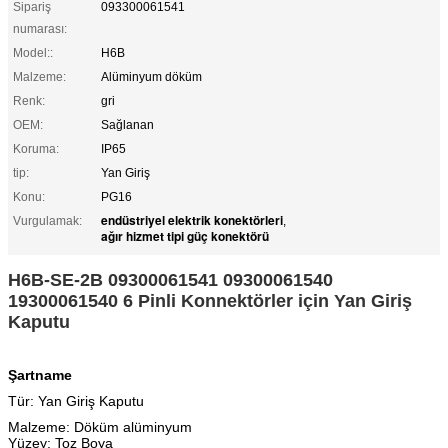
Sipariş
093300061541
numarası:
Model::
H6B
Malzeme:
Alüminyum döküm
Renk:
gri
OEM:
Sağlanan
Koruma:
IP65
tip:
Yan Giriş
Konu:
PG16
endüstriyel elektrik konektörleri
Vurgulamak:
,
ağır hizmet tipi güç konektörü
H6B-SE-2B 09300061541 09300061540
19300061540 6 Pinli Konnektörler için Yan Giriş
Kaputu
Şartname
Tür: Yan Giriş Kaputu
Malzeme: Döküm alüminyum
Yüzey: Toz Boya