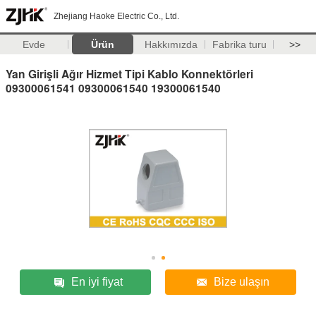
Zhejiang Haoke Electric Co., Ltd.
Evde
Ürün
Hakkımızda
Fabrika turu
>>
Yan Girişli Ağır Hizmet Tipi Kablo Konnektörleri
09300061541 09300061540 19300061540
En iyi fiyat
Bize ulaşın