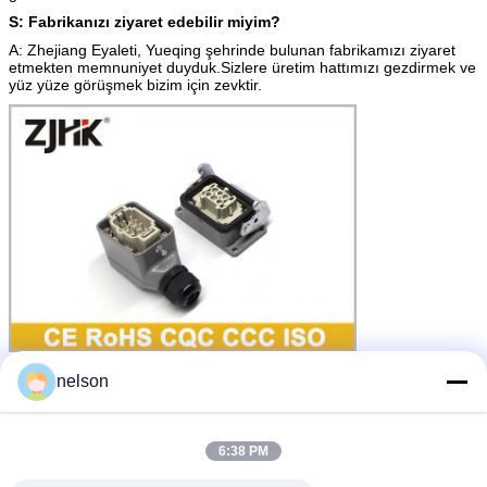
S: Fabrikanızı ziyaret edebilir miyim?
A: Zhejiang Eyaleti, Yueqing şehrinde bulunan fabrikamızı ziyaret
etmekten memnuniyet duyduk.Sizlere üretim hattımızı gezdirmek ve
yüz yüze görüşmek bizim için zevktir.
konektör kapağı
d alt başlık tertibatı
Etiketler:
,
,
nelson
8 pinli dikdörtgen konektör
En İyi Fiyatı Alın
6:38 PM