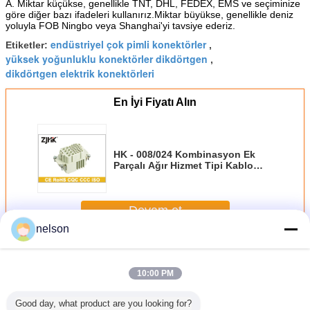
A. Miktar küçükse, genellikle TNT, DHL, FEDEX, EMS ve seçiminize
göre diğer bazı ifadeleri kullanırız.Miktar büyükse, genellikle deniz
yoluyla FOB Ningbo veya Shanghai'yi tavsiye ederiz.
endüstriyel çok pimli konektörler
Etiketler:
,
yüksek yoğunluklu konektörler dikdörtgen
,
dikdörtgen elektrik konektörleri
En İyi Fiyatı Alın
HK - 008/024 Kombinasyon Ek
Parçalı Ağır Hizmet Tipi Kablo
Konnektörü 16A + 10A
Devam et
nelson
Ağır Hizmet Tipi Tel Bağlayıcı
Daha
10:00 PM
Good day, what product are you looking for?