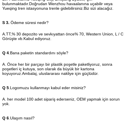
bulunmaktadır.Doğrudan Wenzhou havaalanına uçabilir veya
Yueqing tren istasyonuna trenle gidebilirsiniz.Biz sizi alacağız.
S 3.
Ödeme süresi nedir?
A.TT,% 30 depozito ve sevkıyattan önce% 70, Western Union, L / C
Görüşte vb.Kabul ediyoruz.
Q 4
.Bana paketin standardını söyle?
A. Önce her bir parçayı bir plastik poşetle paketliyoruz, sonra
poşetleri iç kutuya, son olarak da büyük bir kartona
koyuyoruz.Ambalaj, uluslararası nakliye için güçlüdür.
Q 5
.Logomuzu kullanmayı kabul eder misiniz?
A. her model 100 adet sipariş ederseniz, OEM yapmak için sorun
yok.
Q 6
.Ulaşım nasıl?