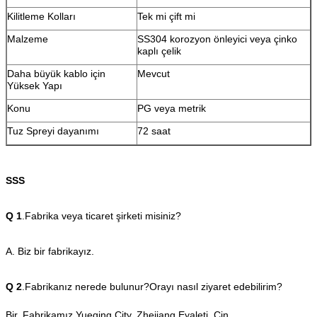
Kilitleme Kolları
Tek mi çift mi
Malzeme
SS304 korozyon önleyici veya çinko
kaplı çelik
Daha büyük kablo için
Mevcut
Yüksek Yapı
Konu
PG veya metrik
Tuz Spreyi dayanımı
72 saat
SSS
Q 1
.Fabrika veya ticaret şirketi misiniz?
A. Biz bir fabrikayız.
Q 2
.Fabrikanız nerede bulunur?Orayı nasıl ziyaret edebilirim?
Bir. Fabrikamız Yueqing City, Zhejiang Eyaleti, Çin