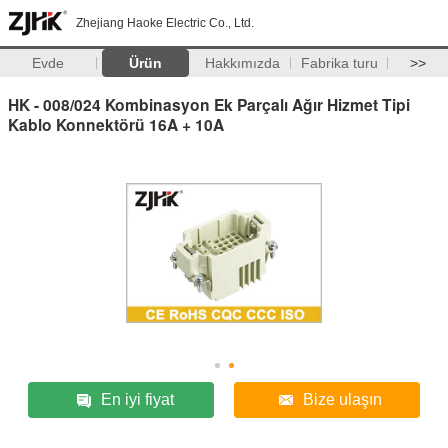
Zhejiang Haoke Electric Co., Ltd.
Evde
Ürün
Hakkımızda
Fabrika turu
>>
HK - 008/024 Kombinasyon Ek Parçalı Ağır Hizmet Tipi
Kablo Konnektörü 16A + 10A
En iyi fiyat
Bize ulaşın