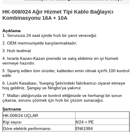
HK-008/024 Ağır Hizmet Tipi Kablo Bağlayıcı
Kombinasyonu 16A + 10A
Açıklama
1. Sorunuza 24 saat içinde hızlı bir yanıt vereceğiz.
2. OEM memnuniyetle karşılanmaktadır.
3. Hızlı teslimat
4. Israrla Kazan-Kazan prensibi ve satış ekibimiz en iyi hizmeti
vermeye hazırdır.
5. Sipariş edilen tüm ürünler, kaliteden emin olmak için% 100 kontrol
edilir.
6. Liushi Kasabası, Yueqing Şehrindeki fabrikamızı ziyaret etmeye
hoş geldiniz, Şangay ve Ningbo'ya yakınız.
7. Malları aldığınızda ve kontrol ettiğinizde ve herhangi bir sorun
çıkarsa, sorunu çözmek için hızlı bir çözüm sunacağız.
Şartname
HK-008/24 UÇLAR
Kişi sayısı
8/24 + PE
Göre elektrik performansı
EN61984