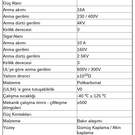
Güç Alanı
Anma akımı
16A
Anma gerilimi
230 / 400V
Anma dürtü gerilimi
4KV
Kirlilik derecesi
3
Sigal Alanı
Anma akımı
10 A
Anma gerilimi
160V
Anma dürtü gerilimi
2.5KV
Kirlilik derecesi
3
UL'ye göre anma gerilimi
600V / 300V
10
Yalıtım direnci
≥10
Ω
Malzeme
Polikarbonat
(UL94) 'e göre tutuşabilirlik
V0
Çalışma sıcaklığı
-40 ℃ ± 125 ℃
Mekanik çalışma ömrü - çiftleşme
≥500
döngüleri
Güç Kontakları
Malzeme
Bakır alaşımı
Yüzey
Gümüş Kaplama / Altın
kaplama