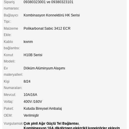
Sipariş
09380323001 ve 09380323101
numarası:
Bağlayıcı
Kombinasyon Konnektörü HK Serisi
Tipi::
Malzeme
Polikarbonat Sabic 3412 ECR
Ekle:
Kablo
kıvrım
bağlantısı:
Konut
H10B Serisi
Modeli:
Ev
Döküm Alüminyum Alaşımı
materyalleri:
Kişi
8/24
Numaraları:
Mevcut:
10A/16A
Voltaj:
400V /160V
Paket:
Kutuda Bireysel Ambalaj
OEM:
Verilmiştir
Çok pinli Ağır Güçlü Tel Bağlantısı
Vurgulamak:
,
Kombinasyon 16A dikdörtgen elektrikli konektörler ekleyin