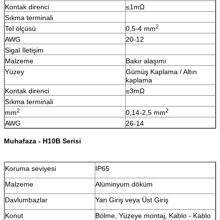
Kontak direnci
≤1mΩ
Sıkma terminali
2
Tel ölçüsü
0,5-4 mm
AWG
20-12
Sigal İletişim
Malzeme
Bakır alaşımı
Yüzey
Gümüş Kaplama / Altın
kaplama
Kontak direnci
≤3mΩ
Sıkma terminali
2
2
mm
0,14-2,5 mm
AWG
26-14
Muhafaza - H10B Serisi
Koruma seviyesi
IP65
Malzeme
Alüminyum döküm
Davlumbazlar
Yan Giriş veya Üst Giriş
Konut
Bölme, Yüzeye montaj, Kablo - Kablo