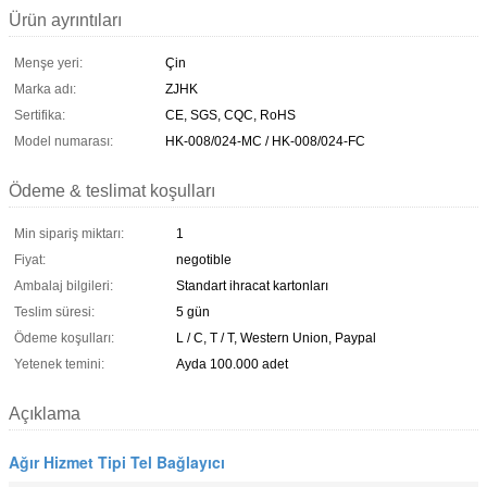
Ürün ayrıntıları
Menşe yeri:
Çin
Marka adı:
ZJHK
Sertifika:
CE, SGS, CQC, RoHS
Model numarası:
HK-008/024-MC / HK-008/024-FC
Ödeme & teslimat koşulları
Min sipariş miktarı:
1
Fiyat:
negotible
Ambalaj bilgileri:
Standart ihracat kartonları
Teslim süresi:
5 gün
Ödeme koşulları:
L / C, T / T, Western Union, Paypal
Yetenek temini:
Ayda 100.000 adet
Açıklama
Ağır Hizmet Tipi Tel Bağlayıcı